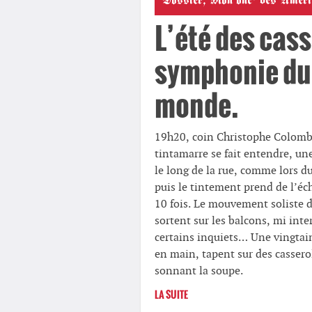
Dossier
,
Mon onc' des Améri
L’été des cass
symphonie du
monde.
19h20, coin Christophe Colomb
tintamarre se fait entendre, un
le long de la rue, comme lors 
puis le tintement prend de l’éch
10 fois. Le mouvement soliste d
sortent sur les balcons, mi int
certains inquiets… Une vingtai
en main, tapent sur des casse
sonnant la soupe.
LA SUITE