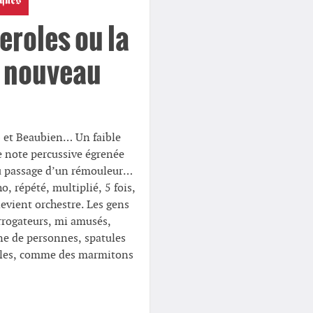
ques
eroles ou la
 nouveau
 et Beaubien… Un faible
e note percussive égrenée
du passage d’un rémouleur…
o, répété, multiplié, 5 fois,
evient orchestre. Les gens
errogateurs, mi amusés,
ne de personnes, spatules
roles, comme des marmitons