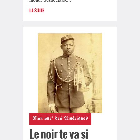
monde dégueulasse…
LA SUITE
Mon onc' des Amériques
Le noir te va si