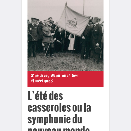
Dossier
,
Mon onc' des
Amériques
L’été des
casseroles ou la
symphonie du
nouveau monde.