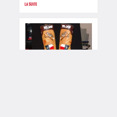
LA SUITE
Mon onc' des Amériques
N’allez pas au
texas !!!
Le Texas existe, Rennet l'a rencontré
… De notre envoyé spécial à Grand