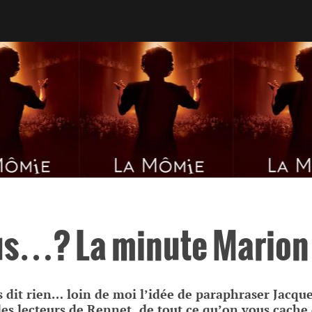
us…? La minute Marion 
dit rien… loin de moi l’idée de paraphraser Jacques
les lecteurs de Rennet, de tout ce qu’on vous cache