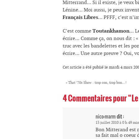
Mitterrand… Si il existe, je veux b
Lénine… Moi aussi, je peux invent
Français Libres
… PFFF, c’est n’imp
C’est comme
Toutankhamon
… Le
écrire… Comme ça, on nous dit : « 
truc avec les bandelettes et les p
écrire… Une autre preuve ? Oui, v
Cet article a été publié le mardi 4 mars 20
«
That ’70s Show : trop con, trop bon…!
4 Commentaires pour “Le 
nico-marm
dit :
13 juillet 2010 à 0 h 49 mi
Bon Mitterand est m
sa fait mal o coeur 