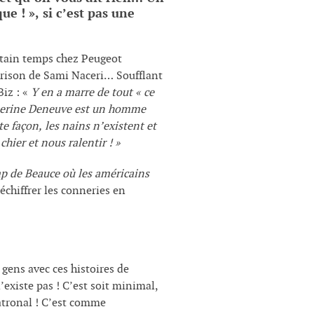
e ! », si c’est pas une
ertain temps chez Peugeot
prison de Sami Naceri… Soufflant
iz : «
Y en a marre de tout « ce
therine Deneuve est un homme
e façon, les nains n’existent et
hier et nous ralentir ! »
p de Beauce où les américains
échiffrer les conneries en
s gens avec ces histoires de
existe pas ! C’est soit minimal,
patronal ! C’est comme