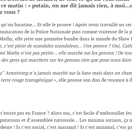
 ce matin : « putain, on me dit jamais rien, à moi…qu
ez vous ?
e qu’on baratine… Et elle le prouve ! Après avoir travaillé un c
munication de la Police Nationale puis comme visiteuse de la 
athy, elle jette une première bombe dans le monde du Show B
z, c’est plein de scandales scandaleux… Une preuve ? Oui, Ca
mi Mathy n’est pas petite… elle marche sur les genoux ! De tout
 des gens qui marchent sur les genoux rien que pour nous faire c
u’"
Armstrong n’a jamais marché sur la lune mais dans un cham
a terre rouge transgénique
», elle pousse son don de voyance à d
n’existe pas en France ? Alors oui, c’est facile d’embrouiller le
 députations et d’assemblée nationale… Les minima sociaux, ça n’
deure ! Si c’est social, c’est maximal ! Si c’est minimal, c’est 