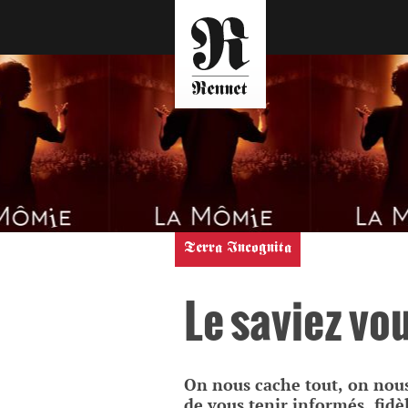
Terra Incognita
Le saviez vo
On nous cache tout, on nous 
de vous tenir informés, fidè