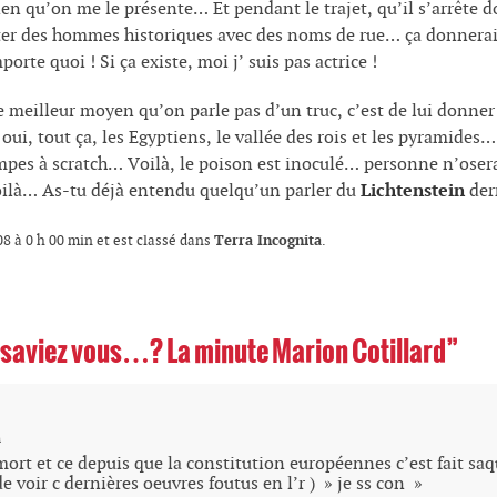
ien qu’on me le présente… Et pendant le trajet, qu’il s’arrête 
er des hommes historiques avec des noms de rue… ça donnerait 
orte quoi ! Si ça existe, moi j’ suis pas actrice !
 meilleur moyen qu’on parle pas d’un truc, c’est de lui donne
oui, tout ça, les Egyptiens, le vallée des rois et les pyramide
ompes à scratch… Voilà, le poison est inoculé… personne n’osera
oilà… As-tu déjà entendu quelqu’un parler du
Lichtenstein
der
Terra Incognita
08 à 0 h 00 min et est classé dans
.
saviez vous…? La minute Marion Cotillard”
n
ort et ce depuis que la constitution européennes c’est fait saqu
de voir c dernières oeuvres foutus en l’r ) » je ss con »