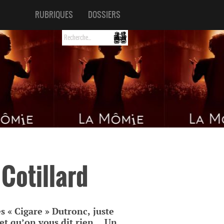
RUBRIQUES
DOSSIERS
Cotillard
 « Cigare » Dutronc, juste
 et qu’on vous dit rien… Un