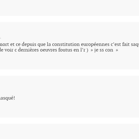
n
ort et ce depuis que la constitution européennes c’est fait saqu
de voir c dernières oeuvres foutus en l’r ) » je ss con »
masqué!