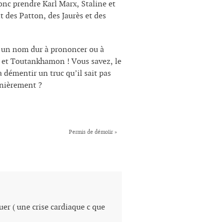
donc prendre Karl Marx, Staline et
des Patton, des Jaurès et des
r un nom dur à prononcer ou à
s… et Toutankhamon ! Vous savez, le
 démentir un truc qu’il sait pas
nièrement ?
Permis de démolir
»
er ( une crise cardiaque c que