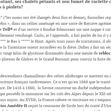
hotant, ses chalets pétants et son fumet de raclette 
 à piolets?
s* (*les noms ont été changés deux fois et demie), farouches r
rebis », dans un cellier aménagé en une sorte de Batcave agrém
e Tell®
et d'un service à fondue frémissant sur une nappe à car
hement vendangé. Carlo, je l'apprends, a fait parler de lui il 
*** le Bas à ***** le Haut. Après trois jours de tractations, il o
 la Tarentaise soient accordées en fa dièse. Didier a fait un sé
vec vingt kilos de glycérine dissimulés dans une meule de
reblo
e plateau de Glières et le Grand Bornant pour couvrir la fuite 
s descendants chamailleurs des celtes allobroges se mettent en d
rritoire français tardivement. Ce n'est qu'en 1860 que le trait
nce. De 1416 à 1860, la Savoie constitue un duché indépendant.
qui possède la mainmise sur les cols des Alpes depuis le XIè siè
ays niçois. Au XVIIè, la France rabote ce territoire en s'empar
ctor Amédée II
reçoit la couronne de Sicile lors du traité d'Utre