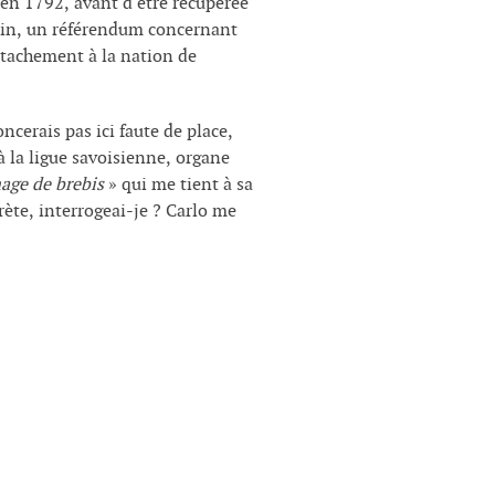
e en 1792, avant d'être récupérée
urin, un référendum concernant
attachement à la nation de
cerais pas ici faute de place,
à la ligue savoisienne, organe
mage de brebis
» qui me tient à sa
ète, interrogeai-je ? Carlo me