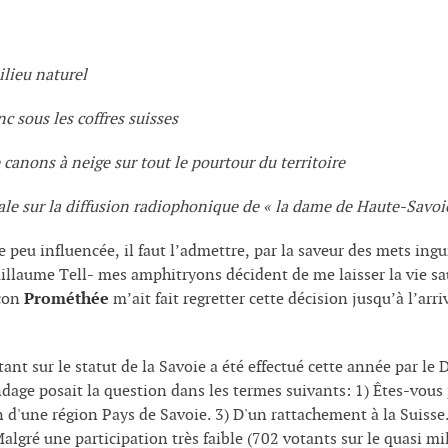
ilieu naturel
 sous les coffres suisses
 canons à neige sur tout le pourtour du territoire
le sur la diffusion radiophonique de « la dame de Haute-Savoie
u influencée, il faut l’admettre, par la saveur des mets ingur
uillaume Tell- mes amphitryons décident de me laisser la vie s
açon
Prométhée
m’ait fait regretter cette décision jusqu’à l’arr
nt sur le statut de la Savoie a été effectué cette année par le 
dage posait la question dans les termes suivants: 1) Êtes-vous
on d'une région Pays de Savoie. 3) D'un rattachement à la Suisse.
lgré une participation très faible (702 votants sur le quasi m