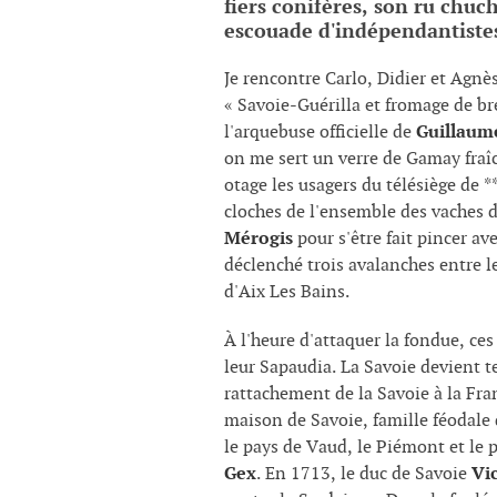
fiers conifères, son ru chuc
escouade d'indépendantistes
Je rencontre Carlo, Didier et Agnè
« Savoie-Guérilla et fromage de b
l'arquebuse officielle de
Guillaum
on me sert un verre de Gamay fraîc
otage les usagers du télésiège de **
cloches de l'ensemble des vaches de
Mérogis
pour s'être fait pincer a
déclenché trois avalanches entre l
d'Aix Les Bains.
À l'heure d'attaquer la fondue, ce
leur Sapaudia. La Savoie devient te
rattachement de la Savoie à la Fra
maison de Savoie, famille féodale 
le pays de Vaud, le Piémont et le p
Gex
. En 1713, le duc de Savoie
Vi