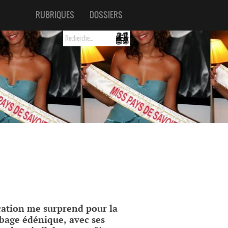
RUBRIQUES
DOSSIERS
ication me surprend pour la
rbage édénique, avec ses