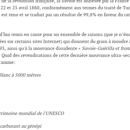
 de la révolution française, la Savoie est annexée par la Franc
s 22 et 23 avril 1860, conformément aux termes du traité de T
e est tenu et se traduit par un résultat de 99,8% en faveur du r
d'hui remis en cause pour un ensemble de raisons (que je n’énon
ées sur certains sites Internet) qui donnent du grain à moudre 
93, ainsi qu'à la mouvance dissidente «
Savoie-Guérilla et fro
 Quid des revendications de cette dernière mouvance ultra-secr
ogramme:
Blanc à 5000 mètres
 patrimoine mondial de l'UNESCO
e carburant au génépi