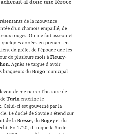
cacherait-il donc une féroce
eprésentants de la mouvance
entée d'un chamois empaillé, de
reaux rouges. On me fait asseoir et
y a quelques années en prenant en
btient du préfet de l'époque que les
jour de plusieurs mois à
Fleury-
chon
. Agnès se targue d'avoir
des braqueurs du
Bingo
municipal
evoir de me narrer l'histoire de
é de
Turin
entérine le
 Celui-ci est gouverné par la
cle. Le duché de Savoie s'étend sur
ant de la
Bresse
, du
Bugey
et du
cht. En 1720, il troque la Sicile