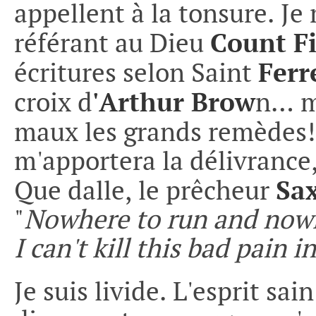
appellent à la tonsure. J
Count F
référant au Dieu
Ferr
écritures selon Saint
'Arthur Brow
croix d
n… ma
maux les grands remèdes!
m'apportera la délivrance,
Sa
Que dalle, le prêcheur
"
Nowhere to run and nowh
I can't kill this bad pain
Je suis livide. L'esprit s