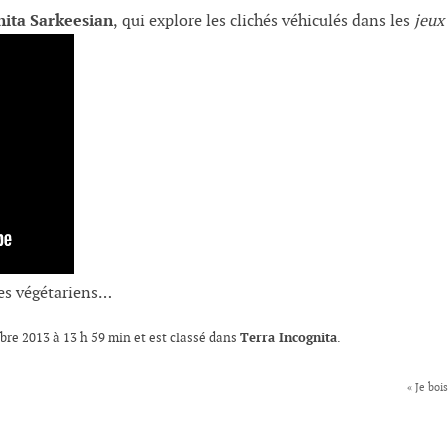
nita Sarkeesian
, qui explore les clichés véhiculés dans les
jeux
les végétariens…
Terra Incognita
mbre 2013 à 13 h 59 min et est classé dans
.
« Je boi