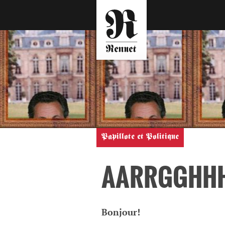
Papillote et Politique
AARRGGHHH…
Bonjour!