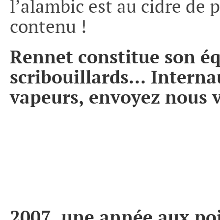
l’alambic est au cidre de 
contenu !
Rennet constitue son é
scribouillards… Internau
vapeurs, envoyez nous v
2007, une année aux poi